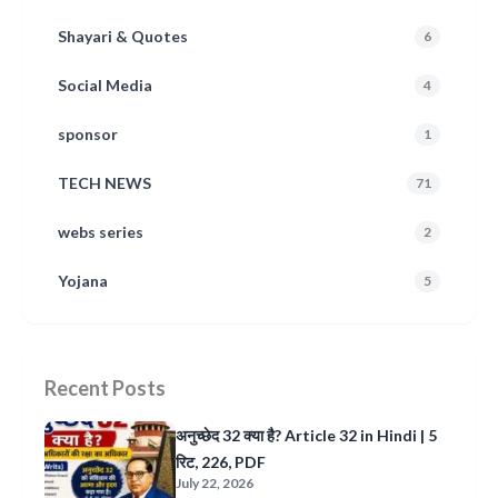
Shayari & Quotes
6
Social Media
4
sponsor
1
TECH NEWS
71
webs series
2
Yojana
5
Recent Posts
अनुच्छेद 32 क्या है? Article 32 in Hindi | 5
रिट, 226, PDF
July 22, 2026