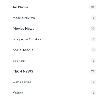
Jio Phone
31
mobile review
1
Movies News
31
Shayari & Quotes
6
Social Media
4
sponsor
1
TECH NEWS
71
webs series
2
Yojana
5