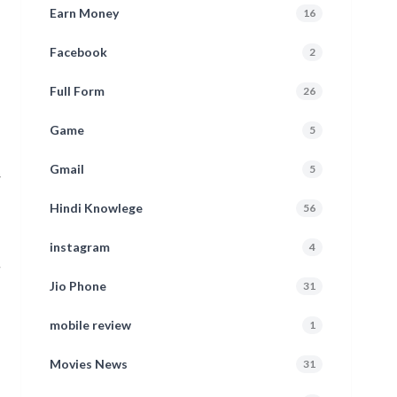
Earn Money
16
Facebook
2
Full Form
26
Game
5
Gmail
5
Hindi Knowlege
56
y
instagram
4
ा
Jio Phone
31
mobile review
1
Movies News
31