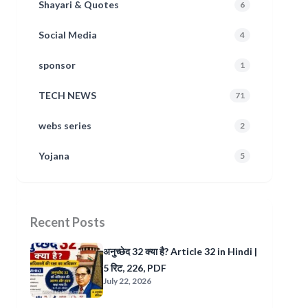
Shayari & Quotes
6
Social Media
4
sponsor
1
TECH NEWS
71
webs series
2
Yojana
5
Recent Posts
अनुच्छेद 32 क्या है? Article 32 in Hindi |
5 रिट, 226, PDF
July 22, 2026