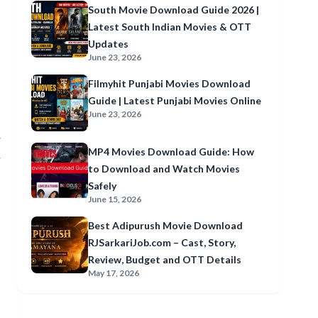
South Movie Download Guide 2026 |
Latest South Indian Movies & OTT
Updates
June 23, 2026
Filmyhit Punjabi Movies Download
Guide | Latest Punjabi Movies Online
June 23, 2026
म
MP4 Movies Download Guide: How
to Download and Watch Movies
Safely
June 15, 2026
Best Adipurush Movie Download
RJSarkariJob.com – Cast, Story,
Review, Budget and OTT Details
May 17, 2026