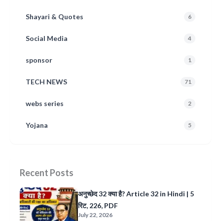
Shayari & Quotes
6
Social Media
4
sponsor
1
TECH NEWS
71
webs series
2
Yojana
5
Recent Posts
अनुच्छेद 32 क्या है? Article 32 in Hindi | 5
रिट, 226, PDF
July 22, 2026