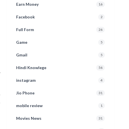
Earn Money
16
Facebook
2
Full Form
26
Game
5
Gmail
5
Hindi Knowlege
56
ं
instagram
4
Jio Phone
31
mobile review
1
Movies News
31