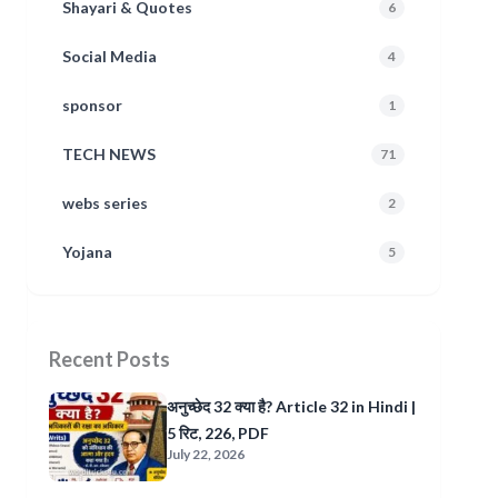
Shayari & Quotes
6
Social Media
4
sponsor
1
TECH NEWS
71
webs series
2
Yojana
5
Recent Posts
अनुच्छेद 32 क्या है? Article 32 in Hindi |
5 रिट, 226, PDF
July 22, 2026