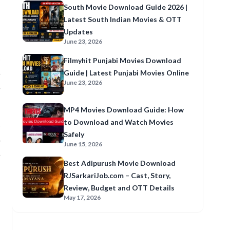
South Movie Download Guide 2026 |
Latest South Indian Movies & OTT
Updates
June 23, 2026
Filmyhit Punjabi Movies Download
Guide | Latest Punjabi Movies Online
ं
June 23, 2026
MP4 Movies Download Guide: How
to Download and Watch Movies
Safely
June 15, 2026
Best Adipurush Movie Download
RJSarkariJob.com – Cast, Story,
Review, Budget and OTT Details
May 17, 2026