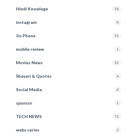
Hindi Knowlege
56
instagram
4
Jio Phone
31
mobile review
1
Movies News
31
Shayari & Quotes
6
Social Media
4
sponsor
1
TECH NEWS
71
webs series
2