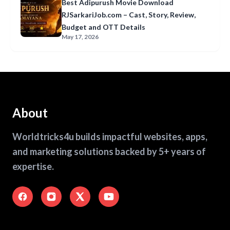
Best Adipurush Movie Download
RJSarkariJob.com – Cast, Story, Review,
Budget and OTT Details
May 17, 2026
About
Worldtricks4u builds impactful websites, apps,
and marketing solutions backed by 5+ years of
expertise.