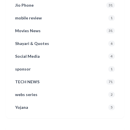
Jio Phone
31
mobile review
1
Movies News
31
Shayari & Quotes
6
Social Media
4
sponsor
1
TECH NEWS
71
webs series
2
Yojana
5