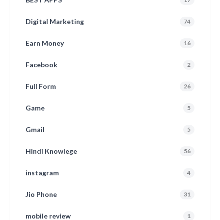
Digital Marketing
74
Earn Money
16
Facebook
2
Full Form
26
Game
5
Gmail
5
Hindi Knowlege
56
instagram
4
Jio Phone
31
mobile review
1