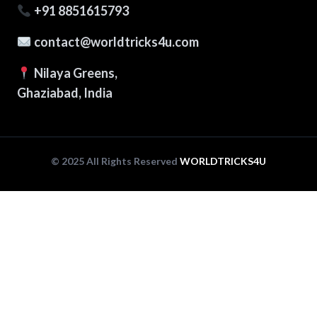
+91 8851615793
contact@worldtricks4u.com
Nilaya Greens,
Ghaziabad, India
© 2025 All Rights Reserved
WORLDTRICKS4U