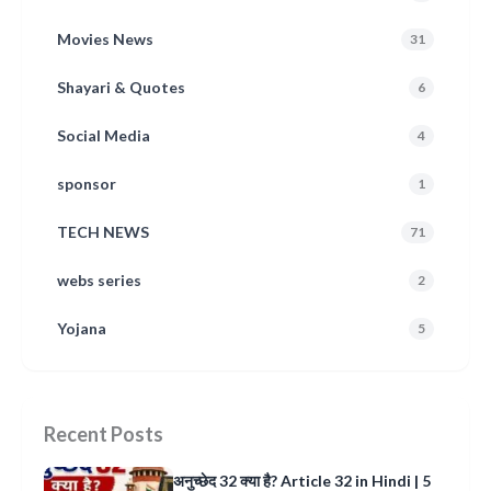
Movies News
31
Shayari & Quotes
6
Social Media
4
sponsor
1
TECH NEWS
71
webs series
2
Yojana
5
Recent Posts
अनुच्छेद 32 क्या है? Article 32 in Hindi | 5