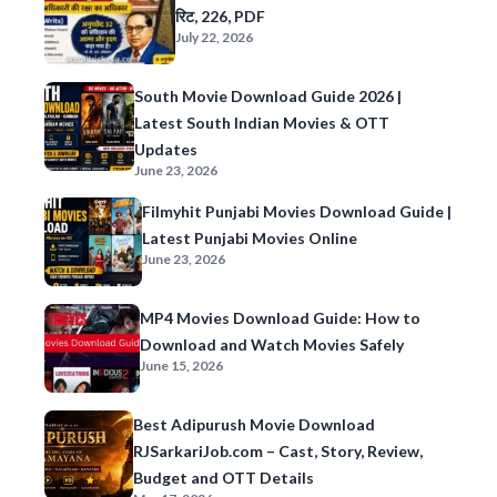
रिट, 226, PDF
July 22, 2026
South Movie Download Guide 2026 |
Latest South Indian Movies & OTT
Updates
June 23, 2026
Filmyhit Punjabi Movies Download Guide |
Latest Punjabi Movies Online
June 23, 2026
MP4 Movies Download Guide: How to
Download and Watch Movies Safely
June 15, 2026
Best Adipurush Movie Download
RJSarkariJob.com – Cast, Story, Review,
Budget and OTT Details