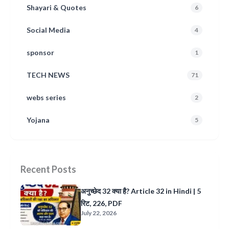
Shayari & Quotes
6
Social Media
4
sponsor
1
TECH NEWS
71
webs series
2
Yojana
5
Recent Posts
अनुच्छेद 32 क्या है? Article 32 in Hindi | 5
रिट, 226, PDF
July 22, 2026