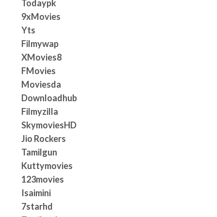
Todaypk
9xMovies
Yts
Filmywap
XMovies8
FMovies
Moviesda
Downloadhub
Filmyzilla
SkymoviesHD
Jio Rockers
Tamilgun
Kuttymovies
123movies
Isaimini
7starhd