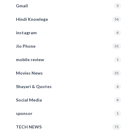
Gmail
5
Hindi Knowlege
56
instagram
4
Jio Phone
31
mobile review
1
Movies News
31
Shayari & Quotes
6
Social Media
4
sponsor
1
TECH NEWS
71