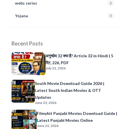
webs series
2
Yojana
5
Recent Posts
अनुच्छेद 32 क्या है? Article 32 in Hindi | 5
रिट, 226, PDF
July 22, 2026
South Movie Download Guide 2026 |
Latest South Indian Movies & OTT
Updates
June 23, 2026
Filmyhit Punjabi Movies Download Guide |
Latest Punjabi Movies Online
June 23, 2026