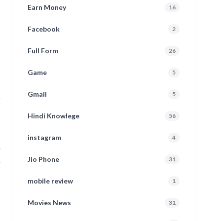
Earn Money
16
Facebook
2
Full Form
26
Game
5
,
Gmail
5
े
Hindi Knowlege
56
instagram
4
म
Jio Phone
31
ं
mobile review
1
Movies News
31