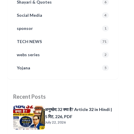
Shayari & Quotes
6
Social Media
4
sponsor
1
TECH NEWS
71
webs series
2
Yojana
5
Recent Posts
अनुच्छेद 32 क्या है? Article 32 in Hindi |
5 रिट, 226, PDF
July 22, 2026