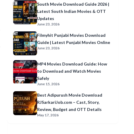
South Movie Download Guide 2026 |
Latest South Indian Movies & OTT
Updates
June 23, 2026
Filmyhit Punjabi Movies Download
Guide | Latest Punjabi Movies Online
े
June 23, 2026
MP4 Movies Download Guide: How
to Download and Watch Movies
Safely
June 15, 2026
Best Adipurush Movie Download
RJSarkariJob.com – Cast, Story,
Review, Budget and OTT Details
May 17, 2026