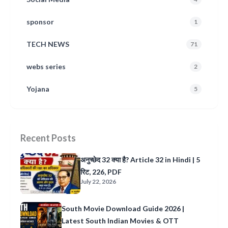
sponsor
1
TECH NEWS
71
webs series
2
Yojana
5
Recent Posts
अनुच्छेद 32 क्या है? Article 32 in Hindi | 5
रिट, 226, PDF
July 22, 2026
South Movie Download Guide 2026 |
Latest South Indian Movies & OTT