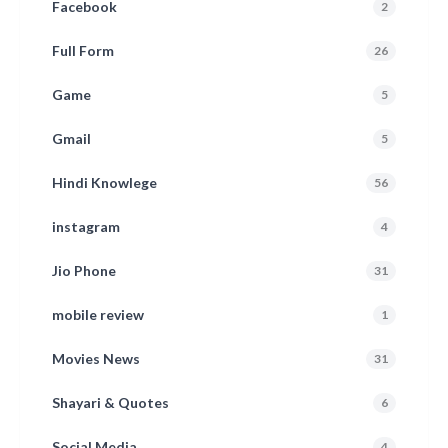
Facebook
2
Full Form
26
Game
5
Gmail
5
Hindi Knowlege
56
instagram
4
Jio Phone
31
mobile review
1
Movies News
31
Shayari & Quotes
6
Social Media
4